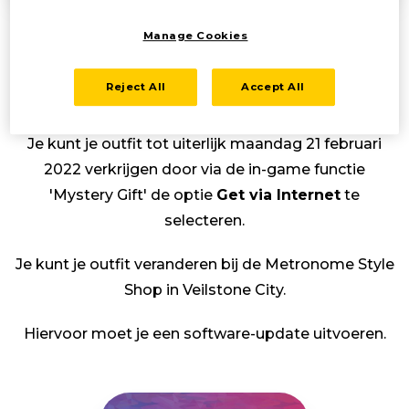
Manage Cookies
Bij elke vroege aankoop van
Pokémon Brilliant
Diamond
of
Pokémon Shining Pearl
krijg je als
Reject All
Accept All
extraatje de in-game Platinum Style-outfit cadeau.
Je kunt je outfit tot uiterlijk maandag 21 februari
2022 verkrijgen door via de in-game functie
'Mystery Gift' de optie
Get via Internet
te
selecteren.
Je kunt je outfit veranderen bij de Metronome Style
Shop in Veilstone City.
Hiervoor moet je een software-update uitvoeren.