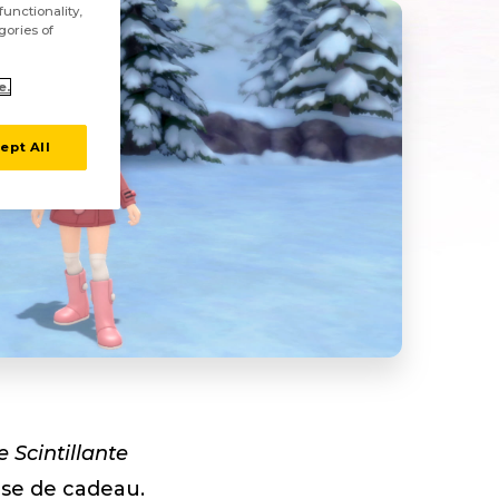
unctionality,
gories of
e.
ept All
 Scintillante
ise de cadeau.