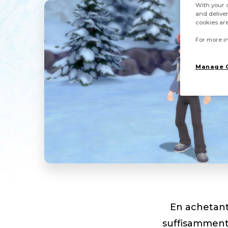
With your c
and deliver
cookies are
For more in
Manage 
En achetan
suffisamment 