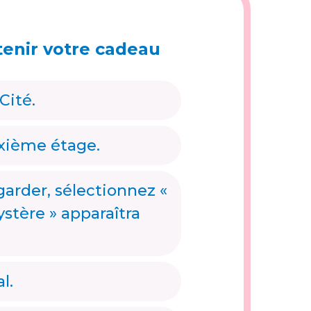
tenir votre cadeau
Cité.
uxième étage.
arder, sélectionnez «
tère » apparaîtra
l.